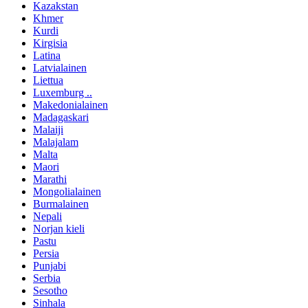
Kazakstan
Khmer
Kurdi
Kirgisia
Latina
Latvialainen
Liettua
Luxemburg ..
Makedonialainen
Madagaskari
Malaiji
Malajalam
Malta
Maori
Marathi
Mongolialainen
Burmalainen
Nepali
Norjan kieli
Pastu
Persia
Punjabi
Serbia
Sesotho
Sinhala