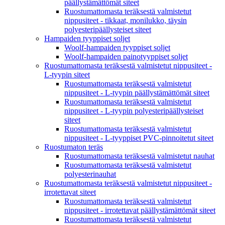
päällystämättömät siteet
Ruostumattomasta teräksestä valmistetut
nippusiteet - tikkaat, monilukko, täysin
polyesteripäällysteiset siteet
Hampaiden tyyppiset soljet
Woolf-hampaiden tyyppiset soljet
Woolf-hampaiden painotyyppiset soljet
Ruostumattomasta teräksestä valmistetut nippusiteet -
L-tyypin siteet
Ruostumattomasta teräksestä valmistetut
nippusiteet - L-tyypin päällystämättömät siteet
Ruostumattomasta teräksestä valmistetut
nippusiteet - L-tyypin polyesteripäällysteiset
siteet
Ruostumattomasta teräksestä valmistetut
nippusiteet - L-tyyppiset PVC-pinnoitetut siteet
Ruostumaton teräs
Ruostumattomasta teräksestä valmistetut nauhat
Ruostumattomasta teräksestä valmistetut
polyesterinauhat
Ruostumattomasta teräksestä valmistetut nippusiteet -
irrotettavat siteet
Ruostumattomasta teräksestä valmistetut
nippusiteet - irrotettavat päällystämättömät siteet
Ruostumattomasta teräksestä valmistetut