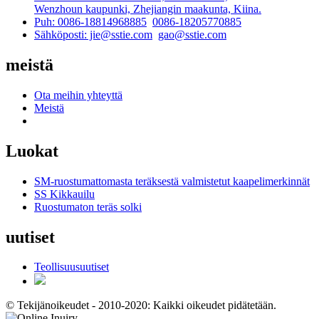
Wenzhoun kaupunki, Zhejiangin maakunta, Kiina.
Puh: 0086-18814968885
0086-18205770885
Sähköposti: jie@sstie.com
gao@sstie.com
meistä
Ota meihin yhteyttä
Meistä
Luokat
SM-ruostumattomasta teräksestä valmistetut kaapelimerkinnät
SS Kikkauilu
Ruostumaton teräs solki
uutiset
Teollisuusuutiset
© Tekijänoikeudet - 2010-2020: Kaikki oikeudet pidätetään.