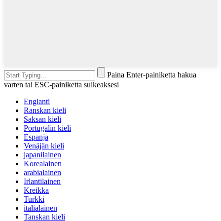
Paina Enter-painiketta hakua
varten tai ESC-painiketta sulkeaksesi
Englanti
Ranskan kieli
Saksan kieli
Portugalin kieli
Espanja
Venäjän kieli
japanilainen
Korealainen
arabialainen
Irlantilainen
Kreikka
Turkki
italialainen
Tanskan kieli