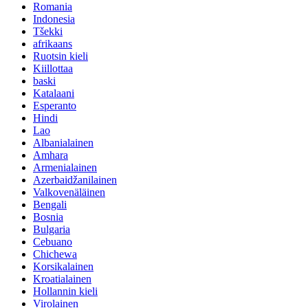
Romania
Indonesia
Tšekki
afrikaans
Ruotsin kieli
Kiillottaa
baski
Katalaani
Esperanto
Hindi
Lao
Albanialainen
Amhara
Armenialainen
Azerbaidžanilainen
Valkovenäläinen
Bengali
Bosnia
Bulgaria
Cebuano
Chichewa
Korsikalainen
Kroatialainen
Hollannin kieli
Virolainen