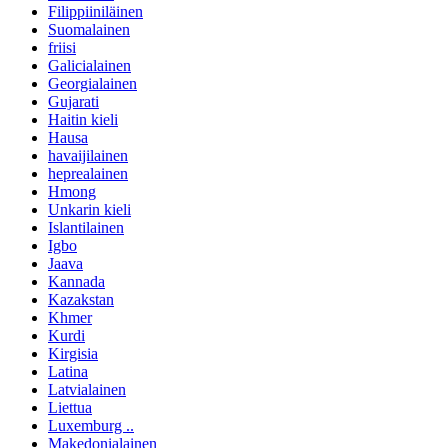
Filippiiniläinen
Suomalainen
friisi
Galicialainen
Georgialainen
Gujarati
Haitin kieli
Hausa
havaijilainen
heprealainen
Hmong
Unkarin kieli
Islantilainen
Igbo
Jaava
Kannada
Kazakstan
Khmer
Kurdi
Kirgisia
Latina
Latvialainen
Liettua
Luxemburg ..
Makedonialainen