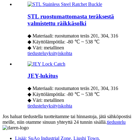
STL ruostumattomasta teräksestä
valmistettu räikkäsolki
◆ Materiaali: ruostumaton teräs 201, 304, 316
◆ Käyttölämpötila: -80 ℃ ~ 538 ℃
◆ Väri: metallinen
tiedustelu
yksityiskohta
JEY-lukitus
◆ Materiaali: ruostumaton teräs 201, 304, 316
◆ Käyttölämpötila: -80 ℃ ~ 538 ℃
◆ Väri: metallinen
tiedustelu
yksityiskohta
Jos haluat tiedustella tuotteitamme tai hinnastoja, jätä sähköpostisi
meille, niin otamme sinuun yhteyttä 24 tunnin sisällä.
tiedustelu
Lisää: SuAo Industrial Zone, Liushi Town,