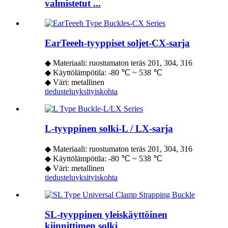
valmistetut ...
EarTeeeh-tyyppiset soljet-CX-sarja
◆ Materiaali: ruostumaton teräs 201, 304, 316
◆ Käyttölämpötila: -80 ℃ ~ 538 ℃
◆ Väri: metallinen
tiedustelu
yksityiskohta
L-tyyppinen solki-L / LX-sarja
◆ Materiaali: ruostumaton teräs 201, 304, 316
◆ Käyttölämpötila: -80 ℃ ~ 538 ℃
◆ Väri: metallinen
tiedustelu
yksityiskohta
SL-tyyppinen yleiskäyttöinen
kiinnittimen solki