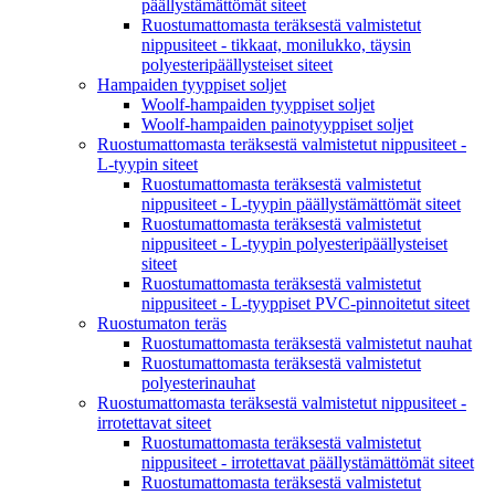
päällystämättömät siteet
Ruostumattomasta teräksestä valmistetut
nippusiteet - tikkaat, monilukko, täysin
polyesteripäällysteiset siteet
Hampaiden tyyppiset soljet
Woolf-hampaiden tyyppiset soljet
Woolf-hampaiden painotyyppiset soljet
Ruostumattomasta teräksestä valmistetut nippusiteet -
L-tyypin siteet
Ruostumattomasta teräksestä valmistetut
nippusiteet - L-tyypin päällystämättömät siteet
Ruostumattomasta teräksestä valmistetut
nippusiteet - L-tyypin polyesteripäällysteiset
siteet
Ruostumattomasta teräksestä valmistetut
nippusiteet - L-tyyppiset PVC-pinnoitetut siteet
Ruostumaton teräs
Ruostumattomasta teräksestä valmistetut nauhat
Ruostumattomasta teräksestä valmistetut
polyesterinauhat
Ruostumattomasta teräksestä valmistetut nippusiteet -
irrotettavat siteet
Ruostumattomasta teräksestä valmistetut
nippusiteet - irrotettavat päällystämättömät siteet
Ruostumattomasta teräksestä valmistetut