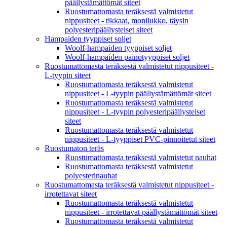
päällystämättömät siteet
Ruostumattomasta teräksestä valmistetut
nippusiteet - tikkaat, monilukko, täysin
polyesteripäällysteiset siteet
Hampaiden tyyppiset soljet
Woolf-hampaiden tyyppiset soljet
Woolf-hampaiden painotyyppiset soljet
Ruostumattomasta teräksestä valmistetut nippusiteet -
L-tyypin siteet
Ruostumattomasta teräksestä valmistetut
nippusiteet - L-tyypin päällystämättömät siteet
Ruostumattomasta teräksestä valmistetut
nippusiteet - L-tyypin polyesteripäällysteiset
siteet
Ruostumattomasta teräksestä valmistetut
nippusiteet - L-tyyppiset PVC-pinnoitetut siteet
Ruostumaton teräs
Ruostumattomasta teräksestä valmistetut nauhat
Ruostumattomasta teräksestä valmistetut
polyesterinauhat
Ruostumattomasta teräksestä valmistetut nippusiteet -
irrotettavat siteet
Ruostumattomasta teräksestä valmistetut
nippusiteet - irrotettavat päällystämättömät siteet
Ruostumattomasta teräksestä valmistetut