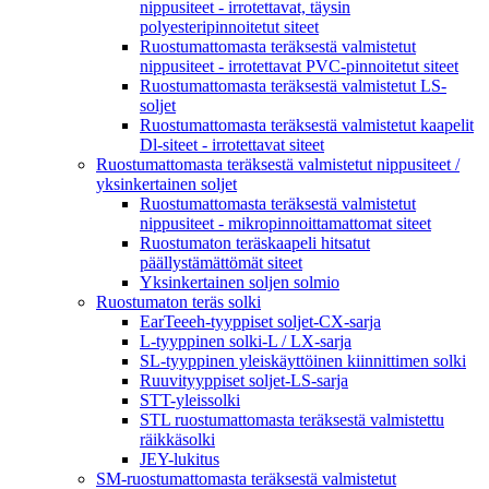
nippusiteet - irrotettavat, täysin
polyesteripinnoitetut siteet
Ruostumattomasta teräksestä valmistetut
nippusiteet - irrotettavat PVC-pinnoitetut siteet
Ruostumattomasta teräksestä valmistetut LS-
soljet
Ruostumattomasta teräksestä valmistetut kaapelit
Dl-siteet - irrotettavat siteet
Ruostumattomasta teräksestä valmistetut nippusiteet /
yksinkertainen soljet
Ruostumattomasta teräksestä valmistetut
nippusiteet - mikropinnoittamattomat siteet
Ruostumaton teräskaapeli hitsatut
päällystämättömät siteet
Yksinkertainen soljen solmio
Ruostumaton teräs solki
EarTeeeh-tyyppiset soljet-CX-sarja
L-tyyppinen solki-L / LX-sarja
SL-tyyppinen yleiskäyttöinen kiinnittimen solki
Ruuvityyppiset soljet-LS-sarja
STT-yleissolki
STL ruostumattomasta teräksestä valmistettu
räikkäsolki
JEY-lukitus
SM-ruostumattomasta teräksestä valmistetut