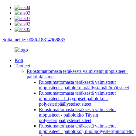
Soita meille: 0086-18814968885
Koti
Tuotteet
Ruostumattomasta teräksestä valmistetut nippusiteet -
pallolukitsimet
Ruostumattomasta teräksestä valmistetut
nippusiteet - pallolukot päällystämättömät siteet
Ruostumattomasta teräksestä valmistetut
nippusiteet - L-tyyppiset pallolukot -
polyesteripäällysteiset siteet
Ruostumattomasta teräksestä valmistetut
nippusiteet - pallolukko Täysin
polyesteripäällysteiset siteet
Ruostumattomasta teräksestä valmistetut
nippusiteet - pallolukot, puolipolyesteripinnoitetut