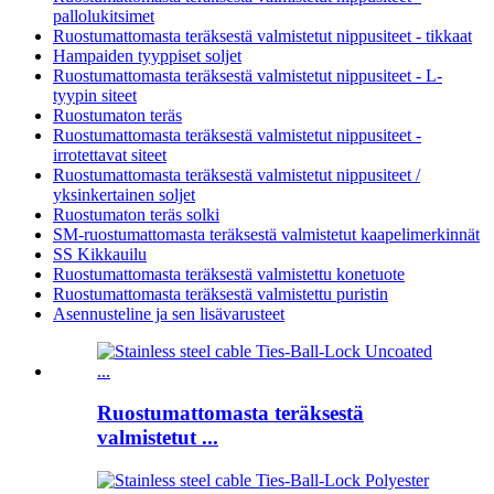
pallolukitsimet
Ruostumattomasta teräksestä valmistetut nippusiteet - tikkaat
Hampaiden tyyppiset soljet
Ruostumattomasta teräksestä valmistetut nippusiteet - L-
tyypin siteet
Ruostumaton teräs
Ruostumattomasta teräksestä valmistetut nippusiteet -
irrotettavat siteet
Ruostumattomasta teräksestä valmistetut nippusiteet /
yksinkertainen soljet
Ruostumaton teräs solki
SM-ruostumattomasta teräksestä valmistetut kaapelimerkinnät
SS Kikkauilu
Ruostumattomasta teräksestä valmistettu konetuote
Ruostumattomasta teräksestä valmistettu puristin
Asennusteline ja sen lisävarusteet
Ruostumattomasta teräksestä
valmistetut ...