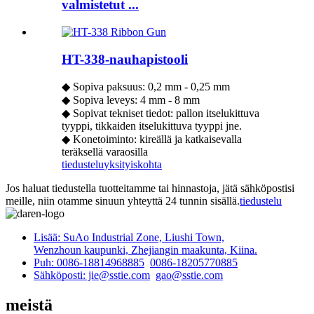
valmistetut ...
HT-338-nauhapistooli
◆ Sopiva paksuus: 0,2 mm - 0,25 mm
◆ Sopiva leveys: 4 mm - 8 mm
◆ Sopivat tekniset tiedot: pallon itselukittuva
tyyppi, tikkaiden itselukittuva tyyppi jne.
◆ Konetoiminto: kireällä ja katkaisevalla
teräksellä varaosilla
tiedustelu
yksityiskohta
Jos haluat tiedustella tuotteitamme tai hinnastoja, jätä sähköpostisi
meille, niin otamme sinuun yhteyttä 24 tunnin sisällä.
tiedustelu
Lisää: SuAo Industrial Zone, Liushi Town,
Wenzhoun kaupunki, Zhejiangin maakunta, Kiina.
Puh: 0086-18814968885
0086-18205770885
Sähköposti: jie@sstie.com
gao@sstie.com
meistä