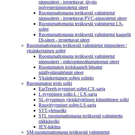
nippusiteet - irrotettavat, täysin
polyesteripinnoitetut siteet
Ruostumattomasta teräksestä valmistetut
nippusiteet - irrotettavat PVC-pinnoitetut siteet
Ruostumattomasta teräksestä valmistetut LS-
soljet
Ruostumattomasta teräksestä valmistetut kaapelit
Dl-siteet - irrotettavat siteet
Ruostumattomasta teräksestä valmistetut nippusiteet /
yksinkertainen soljet
Ruostumattomasta teräksestä valmistetut
nippusiteet - mikropinnoittamattomat siteet
Ruostumaton teräskaapeli hitsatut
päällystämättömät siteet
Yksinkertainen soljen solmio
Ruostumaton teräs solki
EarTeeeh-tyyppiset soljet-CX-sarja
L-tyyppinen solki-L / LX-sarja
SL-tyyppinen yleiskäyttöinen kiinnittimen solki
Ruuvityyppiset soljet-LS-sarja
STT-yleissolki
STL ruostumattomasta teräksestä valmistettu
räikkäsolki
JEY-lukitus
SM-ruostumattomasta teräksestä valmistetut