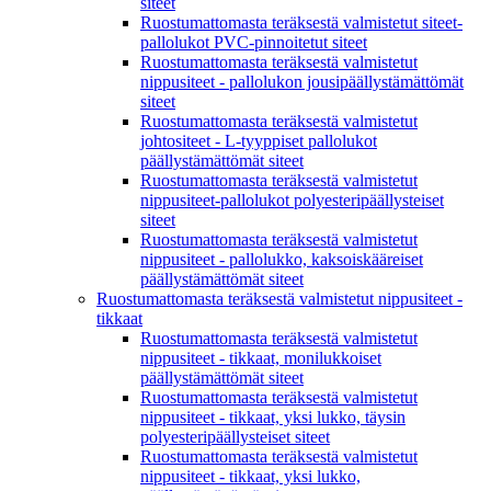
siteet
Ruostumattomasta teräksestä valmistetut siteet-
pallolukot PVC-pinnoitetut siteet
Ruostumattomasta teräksestä valmistetut
nippusiteet - pallolukon jousipäällystämättömät
siteet
Ruostumattomasta teräksestä valmistetut
johtositeet - L-tyyppiset pallolukot
päällystämättömät siteet
Ruostumattomasta teräksestä valmistetut
nippusiteet-pallolukot polyesteripäällysteiset
siteet
Ruostumattomasta teräksestä valmistetut
nippusiteet - pallolukko, kaksoiskääreiset
päällystämättömät siteet
Ruostumattomasta teräksestä valmistetut nippusiteet -
tikkaat
Ruostumattomasta teräksestä valmistetut
nippusiteet - tikkaat, monilukkoiset
päällystämättömät siteet
Ruostumattomasta teräksestä valmistetut
nippusiteet - tikkaat, yksi lukko, täysin
polyesteripäällysteiset siteet
Ruostumattomasta teräksestä valmistetut
nippusiteet - tikkaat, yksi lukko,